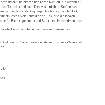
erresistent und bietet einen hohen Komfort. Sie werden für
- oder Tischdecke finden. Den wasserdichten Stoffen kann
ien hoch widerstandsfähig gegen Abfärbung, Feuchtigkeit,
Auf ein festes Maß konfektioniert – sie sind die idealen
oder für Bierzeltgarnituren und Stehtische im maritimen Look.
Platzdecke ist geruchsneutral, wasserabweisend und
an Bord oder im Garten bietet die Marine Business Waterproof
ign.
reifen
rben