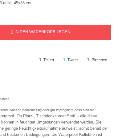
-teilig, 45x38 cm
IN DEN WARENKORB LEGEN
Teilen
Tweet
Pinterest
siness
end, wasserundurchlässig oder gar imprägniert, dass sind die
terproof.
Ob Platz-, Tischdecke oder Stoff – alle diese
n können in feuchten Umgebungen verwendet werden. Sie
ine geringe Feuchtigkeitsaufnahme aufweist, somit behält der
 und trockenen Bedingungen. Die Waterproof Kollektion ist