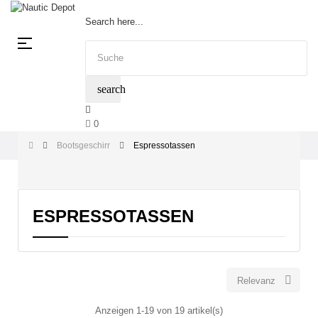
Search here...
Umschalten
☰
der
Navigation
search
0
Bootsgeschirr
Espressotassen
ESPRESSOTASSEN

Relevanz
Anzeigen 1-19 von 19 artikel(s)