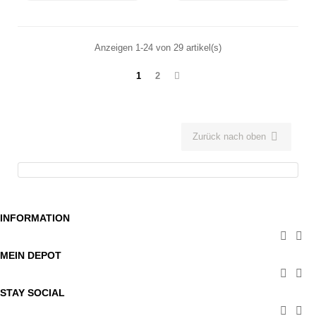
Anzeigen 1-24 von 29 artikel(s)
1
2

Zurück nach oben
INFORMATION


MEIN DEPOT


STAY SOCIAL

