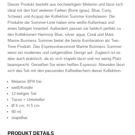
Dieses Produkt besteht aus hochwertigem Melamin und lässt sich
ideal mit den fünf weiteren Farben (Bone (grau), Blue, Curry,
Schwarz und Acqua) der Kollektion Summer kombinieren. Die
Produkte der Summer-Linie haben eine weiße Außenhaut und
einen farbigen Innenteil. Außerdem passen sie farblich perfekt zu
den Kollektionen Harmony Blue, silver, aqua, Coral und Mare.
Marine Business Summer bietet die beste Kombination als Two-
Tone Produkt. Das Espressotassenset Marine Business Summer
weist ein modernes und zeitgemäßes Design auf. Zugleich ist es
aber auch praktisch, da es sich stapeln lässt und nur wenig Platz
beansprucht. Genießen Sie einen heißen Espresso. Abrunden lässt
sich das Set mit den passenden Kaffeebechern dieser Kollektion.
Melamin BPA frei
weiß/Koralle
12-teiliges Set
Tasse + Unterteller
Ø 6 cm, H 5 cm
80 ml
stapelbar
PRODUKT DETAILS