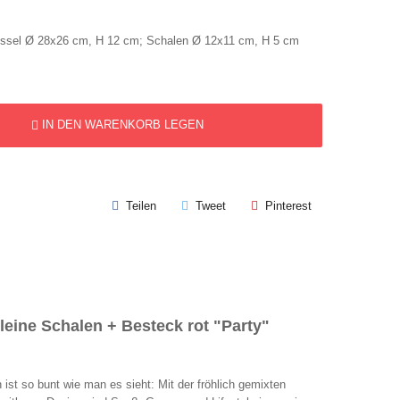
chüssel Ø 28x26 cm, H 12 cm; Schalen Ø 12x11 cm, H 5 cm
IN DEN WARENKORB LEGEN
Teilen
Tweet
Pinterest
leine Schalen + Besteck rot "Party"
 ist so bunt wie man es sieht: Mit der fröhlich gemixten