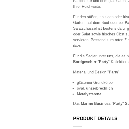
Farbpalette und dem glasklaren, 
Ihrer Reichweite.
Für den süßen, salzigen oder fri
Garten, auf dem Boot oder bei
Pa
Salatschüssel ist bestens dafür 
oder Salat sowie frisches Obst z
servieren. Passend zum roten Zie
dazu.
Für die Segler unter uns, die es p
Bord
geschirr
"
Party
" Kollektion
Material und Design "
Party
"
gläserner Grundkörper
oval,
unzerbrechlich
Metalysterene
Das
Marine Business
"
Party
"
Sa
PRODUKT DETAILS