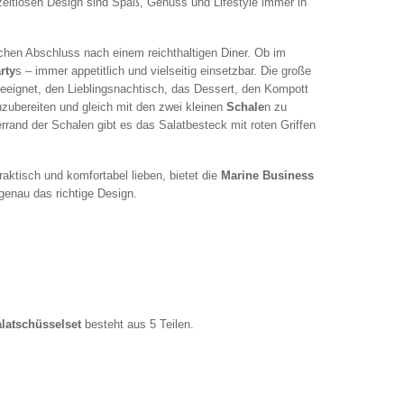
zeitlosen Design sind Spaß, Genuss und Lifestyle immer in
schen Abschluss nach einem reichthaltigen Diner. Ob im
rty
s – immer appetitlich und vielseitig einsetzbar. Die große
geeignet, den Lieblingsnachtisch, das Dessert, den Kompott
uzubereiten und gleich mit den zwei kleinen
Schale
n zu
rrand der Schalen gibt es das Salatbesteck mit roten Griffen
raktisch und komfortabel lieben, bietet die
Marine Business
 genau das richtige Design.
latschüsselset
besteht aus 5 Teilen.