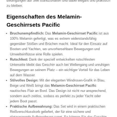
Bedingungen auf See standzuhalten und dabei elegant und praktisch
zu bleiben.
Eigenschaften des Melamin-
Geschirrsets Pacific
Bruchunempfindlich:
Das
Melamin-Geschirrset Pacific
ist aus
100% Melamin gefertigt, was es extrem widerstandsfähig
gegenüber Stößen und Brüchen macht. Ideal für den Einsatz auf
Booten und Yachten, wo unvorhersehbare Bewegungen und
Umwelteinflüsse eine Rolle spielen.
Rutschfest:
Dank der speziell entwickelten rutschfesten
Unterseite bleibt das Geschirr auch bei Wellengang und unruhigen
Bewegungen an seinem Platz – ein wichtiger Vorteil für das Leben
auf dem Wasser.
Stilvolles Design:
Mit der eleganten Windrosen-Grafik in Blau,
Beige und Weiß bringt das
Melamin-Geschirrset Pacific
nautisches Flair an Bord. Das Design ist nicht nur ansprechend,
sondern auch zeitlos, sodass es perfekt zu jeder Yacht oder
jedem Boot passt.
Praktische Aufbewahrung:
Das Set wird in einem praktischen
Reißverschlusskorb geliefert, der für eine sichere und
platzsparende Aufbewahrung sorgt. So können Sie das Geschirr