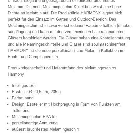
Einfach, elegant und
geprägt durch
ein äußerst
bruchfestes
Melamin.
Die n
eue Melamingeschirr-Kollektion weist eine
hohe
Dichte
an
Melamin auf.
Die Produktlinie HARMONY eignet sich
perfekt für
den Einsatz im
Garten und
Outdoor-Bereich.
Das
Melamin
g
eschirr
ist in zwei
verschiedenen Farben erhältlich (smoke,
sand/lagoon)
und
kann mit den verschiedenen
halbtransparenten
Gläsern
kombiniert werden.
Die Gläser haben eine Kristallanmutung
und a
lle
Melamingeschirrteile
und Gläser
sind spülmaschinenfest.
HARMONY ist die neue porzellanähnliche Melamin Kollektion im
Boots- und Campingbereich.
Produkteigenschaft und Lieferumfang des Melamingeschirrs
Harmony
6-teiliges Set
Essteller Ø 20,5 cm, 205 g
Farbe: sand
Design: Essteller mit Hochprägung in Form von Punkten am
Tellerrand
Melamingeschirr BPA frei
porzellanartige Anmutung
äußerst
bruchfestes
Melamin
geschirr