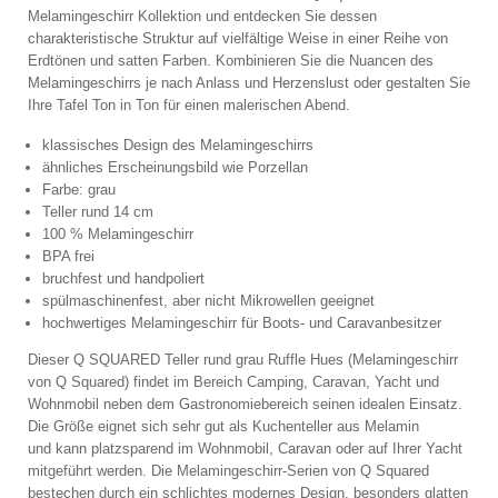
Melamingeschirr Kollektion und entdecken Sie dessen
charakteristische Struktur auf vielfältige Weise in einer Reihe von
Erdtönen und satten Farben. Kombinieren Sie die Nuancen des
Melamingeschirrs je nach Anlass und Herzenslust oder gestalten Sie
Ihre Tafel Ton in Ton für einen malerischen Abend.
klassisches Design des Melamingeschirrs
ähnliches Erscheinungsbild wie Porzellan
Farbe: grau
Teller rund 14 cm
100 % Melamingeschirr
BPA frei
bruchfest und handpoliert
spülmaschinenfest, aber nicht Mikrowellen geeignet
hochwertiges Melamingeschirr für Boots- und Caravanbesitzer
Dieser Q SQUARED Teller rund grau Ruffle Hues (Melamingeschirr
von Q Squared) findet im Bereich Camping, Caravan, Yacht und
Wohnmobil neben dem Gastronomiebereich seinen idealen Einsatz.
Die Größe eignet sich sehr gut als Kuchenteller aus Melamin
und kann platzsparend im Wohnmobil, Caravan oder auf Ihrer Yacht
mitgeführt werden. Die Melamingeschirr-Serien von Q Squared
bestechen durch ein schlichtes modernes Design, besonders glatten