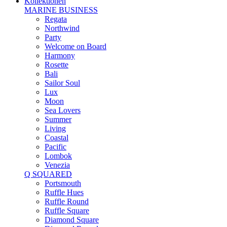
Kollektionen
MARINE BUSINESS
Regata
Northwind
Party
Welcome on Board
Harmony
Rosette
Bali
Sailor Soul
Lux
Moon
Sea Lovers
Summer
Living
Coastal
Pacific
Lombok
Venezia
Q SQUARED
Portsmouth
Ruffle Hues
Ruffle Round
Ruffle Square
Diamond Square