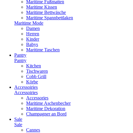
Maritime Fußmatten
Maritime Kissen
Maritime Bettwäsche
Maritime Spannbettlaken
Maritime Mode
Damen
Herren
Kinder
Babys
Maritime Taschen
Pantry
Pantry
Kitchen
Tischwaren
Cobb Grill
Körbe
Accessoiries
Accessoiries
Accessories
Maritime Aschenbecher
Maritime Dekoration
Champagner an Bord
Sale
Sale
Cannes