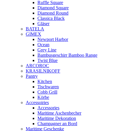
Ruffle Square
Diamond Square
Diamond Round
Classica Black
Gläser
BATELA
GIMEX
Newport Harbor
Ocean
Grey Line
Bambusgeschirr Bamboo Range
Twist Blue
ARCOROC
KRASILNIKOFF
Pantry
Kitchen
Tischwaren
Cobb Grill
Körbe
Accessoiries
Accessories
Maritime Aschenbecher
Maritime Dekoration
Champagner an Bord
Maritime Geschenke