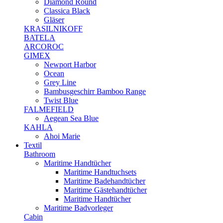
Diamond Round
Classica Black
Gläser
KRASILNIKOFF
BATELA
ARCOROC
GIMEX
Newport Harbor
Ocean
Grey Line
Bambusgeschirr Bamboo Range
Twist Blue
FALMEFIELD
Aegean Sea Blue
KAHLA
Ahoi Marie
Textil
Bathroom
Maritime Handtücher
Maritime Handtuchsets
Maritime Badehandtücher
Maritime Gästehandtücher
Maritime Handtücher
Maritime Badvorleger
Cabin