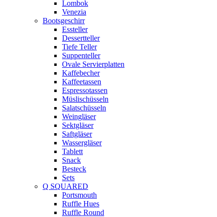
Lombok
Venezia
Bootsgeschirr
Essteller
Dessertteller
Tiefe Teller
Suppenteller
Ovale Servierplatten
Kaffebecher
Kaffeetassen
Espressotassen
Müslischüsseln
Salatschüsseln
Weingläser
Sektgläser
Saftgläser
Wassergläser
Tablett
Snack
Besteck
Sets
Q SQUARED
Portsmouth
Ruffle Hues
Ruffle Round