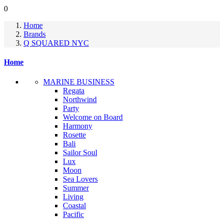
0
Home
Brands
Q SQUARED NYC
Home
MARINE BUSINESS
Regata
Northwind
Party
Welcome on Board
Harmony
Rosette
Bali
Sailor Soul
Lux
Moon
Sea Lovers
Summer
Living
Coastal
Pacific