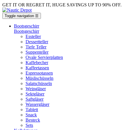
GET IT OR REGRET IT, HUGE SAVINGS UP TO 90% OFF.
Toggle navigation
☰
Bootsgeschirr
Bootsgeschirr
Essteller
Dessertteller
Tiefe Teller
Suppenteller
Ovale Servierplatten
Kaffebecher
Kaffeetassen
Espressotassen
Müslischüsseln
Salatschüsseln
Weingläser
Sektgläser
Saftgläser
Wassergläser
Tablett
Snack
Besteck
Sets