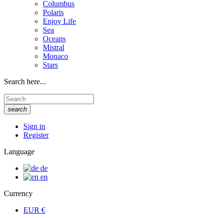
Columbus
Polaris
Enjoy Life
Sea
Oceans
Mistral
Monaco
Stars
Search here...
search
Sign in
Register
Language
de
en
Currency
EUR
€