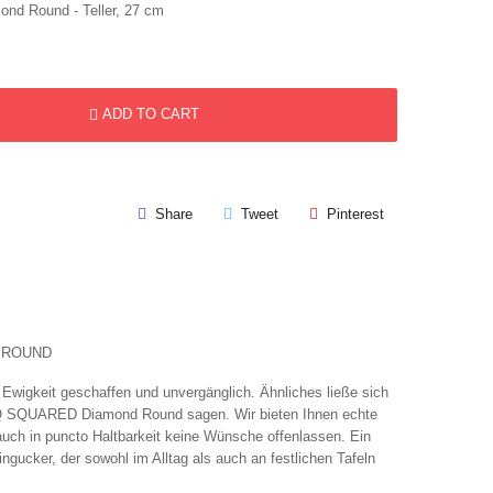
nd Round - Teller, 27 cm
ADD TO CART
Share
Tweet
Pinterest
D ROUND
e Ewigkeit geschaffen und unvergänglich. Ähnliches ließe sich
 Q SQUARED Diamond Round sagen. Wir bieten Ihnen echte
 auch in puncto Haltbarkeit keine Wünsche offenlassen. Ein
ngucker, der sowohl im Alltag als auch an festlichen Tafeln