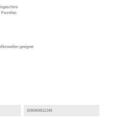
ingeschirrs
 Porzellan
Mikrowellen geeignet
4260404611349