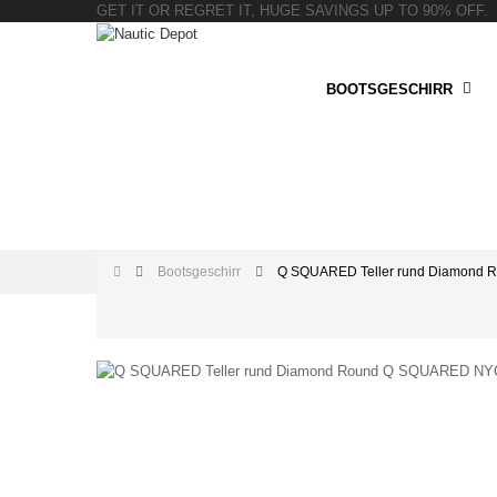
GET IT OR REGRET IT, HUGE SAVINGS UP TO 90% OFF.
BOOTSGESCHIRR
Bootsgeschirr
Q SQUARED Teller rund Diamond 