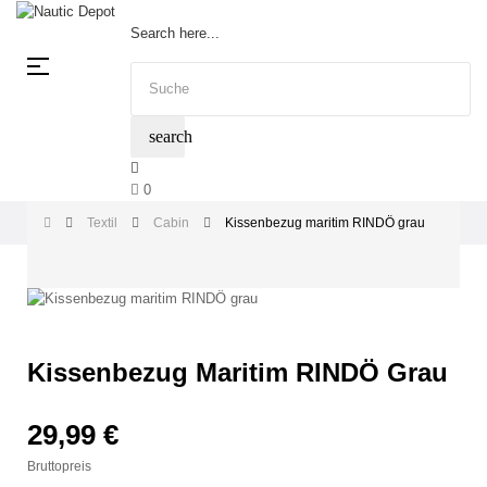
Search here...
Umschalten
☰
der
Navigation
search
0
Textil
Cabin
Kissenbezug maritim RINDÖ grau
Kissenbezug Maritim RINDÖ Grau
29,99 €
Bruttopreis