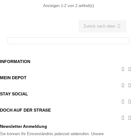
Anzeigen 1-2 von 2 artikel(s)

Zurück nach oben
INFORMATION


MEIN DEPOT


STAY SOCIAL


DOCH AUF DER STRAßE


Newsletter Anmeldung
Sie können Ihr Einverständnis jederzeit widerrufen. Unsere