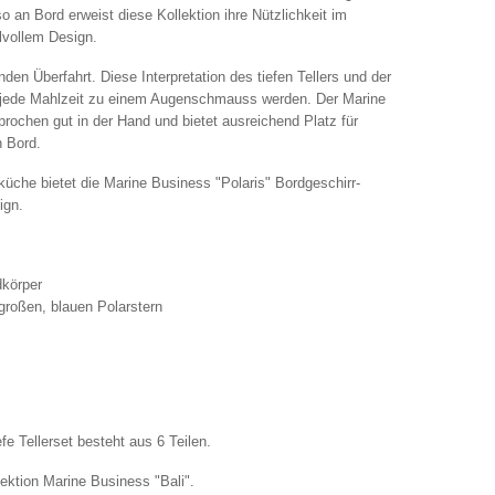
so an Bord erweist diese Kollektion ihre Nützlichkeit im
ilvollem Design.
nden Überfahrt. Diese Interpretation des tiefen Tellers und der
st jede Mahlzeit zu einem Augenschmauss werden. Der Marine
sprochen gut in der Hand und bietet ausreichend Platz für
 Bord.
rdküche bietet die Marine Business "Polaris" Bordgeschirr-
ign.
dkörper
 großen, blauen Polarstern
fe Tellerset besteht aus 6 Teilen.
ektion Marine Business "Bali".