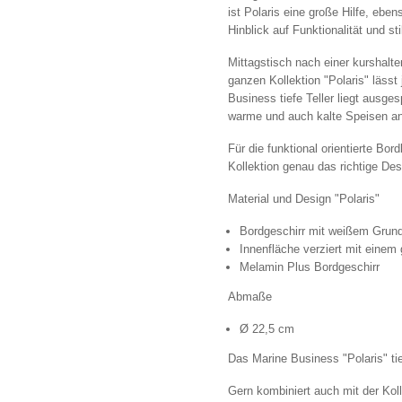
ist Polaris eine große Hilfe, eben
Hinblick auf Funktionalität und st
Mittagstisch nach einer kurshalte
ganzen Kollektion "Polaris" läs
Business tiefe Teller liegt ausge
warme und auch kalte Speisen an
Für die funktional orientierte Bo
Kollektion genau das richtige Des
Material und Design "Polaris"
Bordgeschirr mit weißem Grun
Innenfläche verziert mit einem
Melamin Plus Bordgeschirr
Abmaße
Ø 22,5 cm
Das Marine Business "Polaris" tie
Gern kombiniert auch mit der Koll