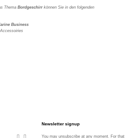
das Thema
Bord
geschirr
können Sie in den folgenden
arine Business
Accessoiries
Newsletter signup
You may unsubscribe at any moment. For that

